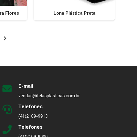
ra Flores
Lona Plástica Preta
E-mail
vendas@telasplasticas.com.br
Telefones
(41)2109-9913
Telefones
(41)2109-9900