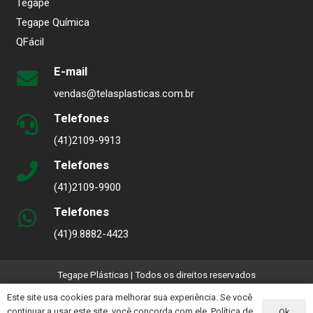
Tegape
Tegape Química
QFácil
E-mail
vendas@telasplasticas.com.br
Telefones
(41)2109-9913
Telefones
(41)2109-9900
Telefones
(41)9.8882-4423
Tegape Plásticas | Todos os direitos reservados
Este site usa cookies para melhorar sua experiência. Se você
Aviso Sobre Boletos Falsos
continuar a usar este site, você concorda com ele.
Política de
Ok